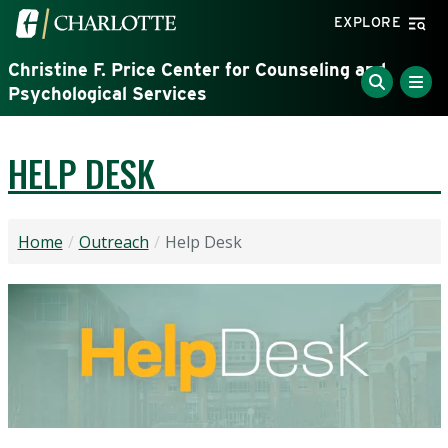
Skip to main content
Visit the University of North Carolina at Charlotte home
EXPLORE
Christine F. Price Center for Counseling and
Psychological Services
HELP DESK
Home
Outreach
Help Desk